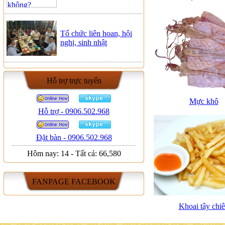
Tổ chức liên hoan, hội
nghị, sinh nhật
Hỗ trợ trực tuyến
Mực khô
Hỗ trợ - 0906.502.968
Đặt bàn - 0906.502.968
Hôm nay:
14
-
Tất cả:
66,580
FANPAGE FACEBOOK
Khoai tây chi