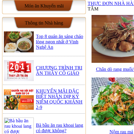
THỰC ĐƠN NHÀ H
Món ăn Khuyến mãi
TÂM
Thông tin Nhà hàng
Top 8 quán ăn sáng cháo
lòng ngon nhất ở Vinh
Nghệ An
CHƯƠNG TRÌNH TRI
Chân dò rang muối/
ÂN THẦY CÔ GIÁO
KHUYẾN MÃI ĐẶC
BIỆT NHÂN DỊP KỶ
NIỆM QUỐC KHÁNH
2-9
Bà bầu ăn rau khoai lang
có được không?
Nộm rau má