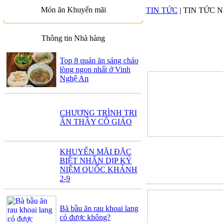
Món ăn Khuyến mãi
TIN TỨC
| TIN TỨC 
Thông tin Nhà hàng
Top 8 quán ăn sáng cháo
lòng ngon nhất ở Vinh
Nghệ An
CHƯƠNG TRÌNH TRI
ÂN THẦY CÔ GIÁO
KHUYẾN MÃI ĐẶC
BIỆT NHÂN DỊP KỶ
NIỆM QUỐC KHÁNH
2-9
Bà bầu ăn rau khoai lang
có được không?